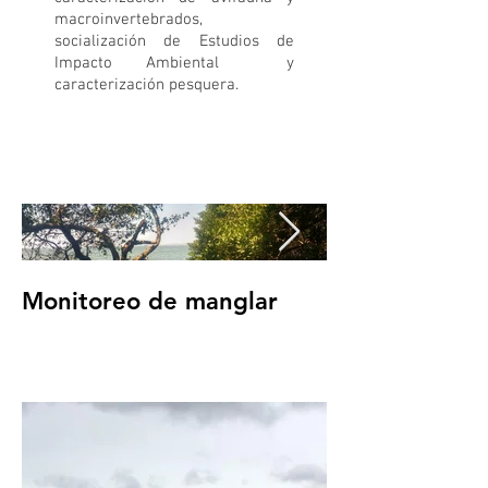
macroinvertebrados,
socialización de Estudios de
Impacto Ambiental y
caracterización pesquera.
Monitoreo de manglar
WhatsApp Ima
01 at 4.16.07