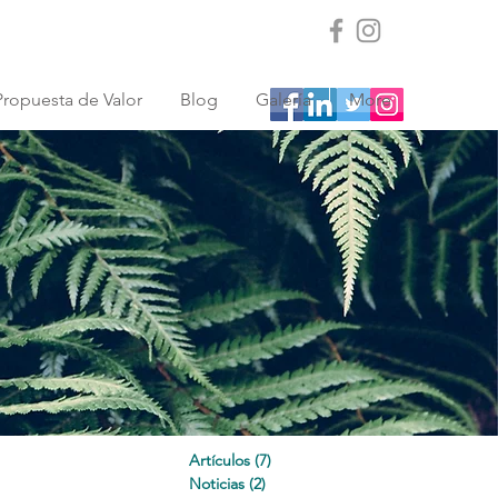
Propuesta de Valor
Blog
Galería
More
Artículos
(7)
7 entradas
Noticias
(2)
2 entradas