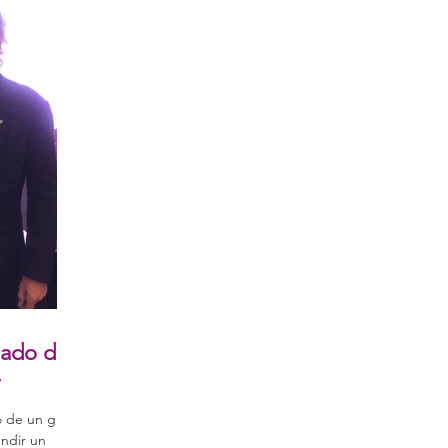
gado de
o de un gran
ndir un